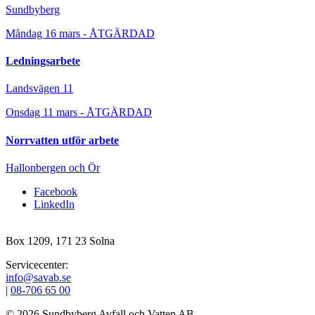
Sundbyberg
Måndag 16 mars - ÅTGÄRDAD
Ledningsarbete
Landsvägen 11
Onsdag 11 mars - ÅTGÄRDAD
Norrvatten utför arbete
Hallonbergen och Ör
Facebook
LinkedIn
Box 1209, 171 23 Solna
Servicecenter:
info@savab.se
|
08‑706 65 00
© 2026 Sundbyberg Avfall och Vatten AB