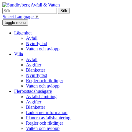
Skip
Sundbyberg Avfall och Vatten
Vi ansvarar för sophämtning, leverans av rent dricksvatten och att a
to
Sök
content
efter:
Select Language
▼
toggle menu
Lägenhet
Avfall
Nyinflyttad
Vatten och avlopp
Villa
Avfall
Avgifter
Blanketter
Nyinflyttad
Regler och riktlinjer
Vatten och avlopp
Flerbostadshusägare
Avfallshämtning
Avgifter
Blanketter
Ladda ner information
Planera avfallshantering
Regler och riktlinjer
Vatten och avlopp