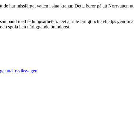
e har missfärgat vatten i sina kranar. Detta beror på att Norrvatten utf
t i samband med ledningsarbeten. Det är inte farligt och avhjälps genom a
 och spola i en närliggande brandpost.
sgatan/Ursviksvägen