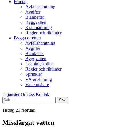
Företag
Avfallshämtning
Avgifter
Blanketter
Byggvatten
Kranmärkning
Regler och riktlinjer
Bygga om/nytt
Avfallshämtning
Avgifter
Blanketter
Byggvatten
Ledningskollen
Regler och riktlinjer
Sprinkler
VA-anslutning
Vattenmätare
E-tjänster
Om oss
Kontakt
Sök
efter:
Tisdag 25 februari
Missfärgat vatten