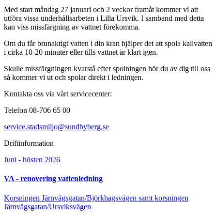
Med start måndag 27 januari och 2 veckor framåt kommer vi att
utföra vissa underhållsarbeten i Lilla Ursvik. I samband med detta
kan viss missfärgning av vattnet förekomma.
Om du får brunaktigt vatten i din kran hjälper det att spola kallvatten
i cirka 10-20 minuter eller tills vattnet är klart igen.
Skulle missfärgningen kvarstå efter spolningen hör du av dig till oss
så kommer vi ut och spolar direkt i ledningen.
Kontakta oss via vårt servicecenter:
Telefon 08-706 65 00
service.stadsmiljo@sundbyberg.se
Driftinformation
Juni - hösten 2026
VA - renovering vattenledning
Korsningen Järnvägsgatan/Björkhagsvägen samt korsningen
Järnvägsgatan/Ursviksvägen