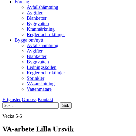
Företag
Avfallshämtning
Avgifter
Blanketter
Byggvatten
Kranmärkning
Regler och riktlinjer
Bygga om/nytt
Avfallshämtning
Avgifter
Blanketter
Byggvatten
Ledningskollen
Regler och riktlinjer
Sprinkler
VA-anslutning
Vattenmätare
E-tjänster
Om oss
Kontakt
Sök
efter:
Vecka 5-6
VA-arbete Lilla Ursvik