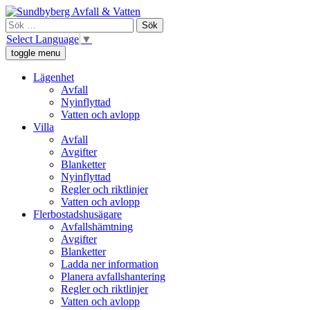
Skip
Sundbyberg Avfall och Vatten
Vi ansvarar för sophämtning, leverans av rent dricksvatten och att
to
Sök
avloppsvattnet tas omhand i Sundbyberg.
content
efter:
Select Language
▼
toggle menu
Lägenhet
Avfall
Nyinflyttad
Vatten och avlopp
Villa
Avfall
Avgifter
Blanketter
Nyinflyttad
Regler och riktlinjer
Vatten och avlopp
Flerbostadshusägare
Avfallshämtning
Avgifter
Blanketter
Ladda ner information
Planera avfallshantering
Regler och riktlinjer
Vatten och avlopp