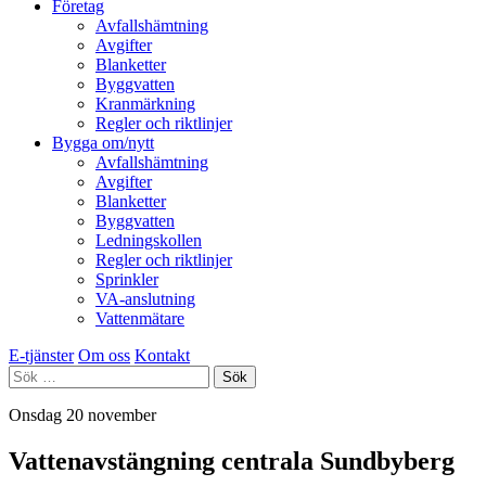
Företag
Avfallshämtning
Avgifter
Blanketter
Byggvatten
Kranmärkning
Regler och riktlinjer
Bygga om/nytt
Avfallshämtning
Avgifter
Blanketter
Byggvatten
Ledningskollen
Regler och riktlinjer
Sprinkler
VA-anslutning
Vattenmätare
E-tjänster
Om oss
Kontakt
Sök
efter:
Onsdag 20 november
Vattenavstängning centrala Sundbyberg