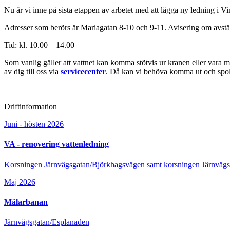
Nu är vi inne på sista etappen av arbetet med att lägga ny ledning i 
Adresser som berörs är Mariagatan 8-10 och 9-11. Avisering om avstäng
Tid: kl. 10.00 – 14.00
Som vanlig gäller att vattnet kan komma stötvis ur kranen eller vara m
av dig till oss via
servicecenter
. Då kan vi behöva komma ut och spola
Driftinformation
Juni - hösten 2026
VA - renovering vattenledning
Korsningen Järnvägsgatan/Björkhagsvägen samt korsningen Järnväg
Maj 2026
Mälarbanan
Järnvägsgatan/Esplanaden