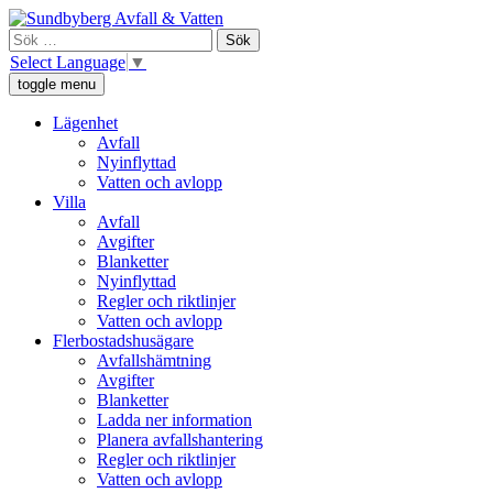
Skip
Sundbyberg Avfall och Vatten
Vi ansvarar för sophämtning, leverans av rent dricksvatten och att a
to
Sök
content
efter:
Select Language
▼
toggle menu
Lägenhet
Avfall
Nyinflyttad
Vatten och avlopp
Villa
Avfall
Avgifter
Blanketter
Nyinflyttad
Regler och riktlinjer
Vatten och avlopp
Flerbostadshusägare
Avfallshämtning
Avgifter
Blanketter
Ladda ner information
Planera avfallshantering
Regler och riktlinjer
Vatten och avlopp