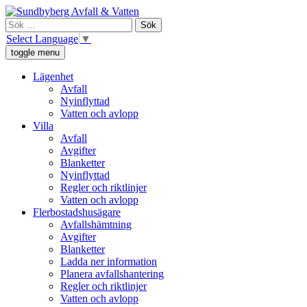
Skip
Sundbyberg Avfall och Vatten
Vi ansvarar för sophämtning, leverans av rent dricksvatten och att
to
Sök
avloppsvattnet tas omhand i Sundbyberg.
content
efter:
Select Language
▼
toggle menu
Lägenhet
Avfall
Nyinflyttad
Vatten och avlopp
Villa
Avfall
Avgifter
Blanketter
Nyinflyttad
Regler och riktlinjer
Vatten och avlopp
Flerbostadshusägare
Avfallshämtning
Avgifter
Blanketter
Ladda ner information
Planera avfallshantering
Regler och riktlinjer
Vatten och avlopp