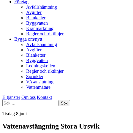
Företag
Avfallshämtning
Avgifter
Blanketter
Byggvatten
Kranmärkning
Regler och riktlinjer
Bygga om/nytt
Avfallshämtning
Avgifter
Blanketter
Byggvatten
Ledningskollen
Regler och riktlinjer
Sprinkler
VA-anslutning
Vattenmätare
E-tjänster
Om oss
Kontakt
Sök
efter:
Tisdag 8 juni
Vattenavstängning Stora Ursvik