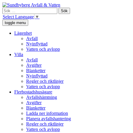
Skip
Sundbyberg Avfall och Vatten
Vi ansvarar för sophämtning, leverans av rent dricksvatten och att
to
Sök
avloppsvattnet tas omhand i Sundbyberg.
content
efter:
Select Language
▼
toggle menu
Lägenhet
Avfall
Nyinflyttad
Vatten och avlopp
Villa
Avfall
Avgifter
Blanketter
Nyinflyttad
Regler och riktlinjer
Vatten och avlopp
Flerbostadshusägare
Avfallshämtning
Avgifter
Blanketter
Ladda ner information
Planera avfallshantering
Regler och riktlinjer
Vatten och avlopp