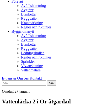
Företag
Avfallshämtning
Avgifter
Blanketter
Byggvatten
Kranmärkning
Regler och riktlinjer
Bygga om/nytt
Avfallshämtning
Avgifter
Blanketter
Byggvatten
Ledningskollen
Regler och riktlinjer
Sprinkler
VA-anslutning
Vattenmätare
E-tjänster
Om oss
Kontakt
Sök
efter:
Onsdag 27 januari
Vattenläcka 2 i Ör åtgärdad