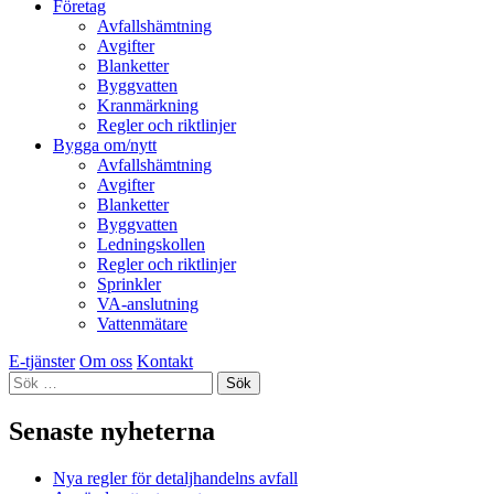
Företag
Avfallshämtning
Avgifter
Blanketter
Byggvatten
Kranmärkning
Regler och riktlinjer
Bygga om/nytt
Avfallshämtning
Avgifter
Blanketter
Byggvatten
Ledningskollen
Regler och riktlinjer
Sprinkler
VA-anslutning
Vattenmätare
E-tjänster
Om oss
Kontakt
Sök
efter:
Senaste nyheterna
Nya regler för detaljhandelns avfall