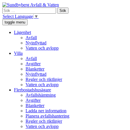
Skip
Sundbyberg Avfall och Vatten
Vi ansvarar för sophämtning, leverans av rent dricksvatten och att
to
Sök
avloppsvattnet tas omhand i Sundbyberg.
content
efter:
Select Language
▼
toggle menu
Lägenhet
Avfall
Nyinflyttad
Vatten och avlopp
Villa
Avfall
Avgifter
Blanketter
Nyinflyttad
Regler och riktlinjer
Vatten och avlopp
Flerbostadshusägare
Avfallshämtning
Avgifter
Blanketter
Ladda ner information
Planera avfallshantering
Regler och riktlinjer
Vatten och avlopp