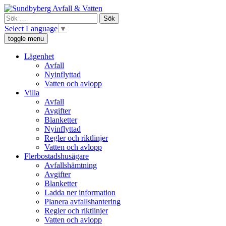
Skip
Sundbyberg Avfall och Vatten
Vi ansvarar för sophämtning, leverans av rent dricksvatten och att
to
Sök
avloppsvattnet tas omhand i Sundbyberg.
content
efter:
Select Language
▼
toggle menu
Lägenhet
Avfall
Nyinflyttad
Vatten och avlopp
Villa
Avfall
Avgifter
Blanketter
Nyinflyttad
Regler och riktlinjer
Vatten och avlopp
Flerbostadshusägare
Avfallshämtning
Avgifter
Blanketter
Ladda ner information
Planera avfallshantering
Regler och riktlinjer
Vatten och avlopp