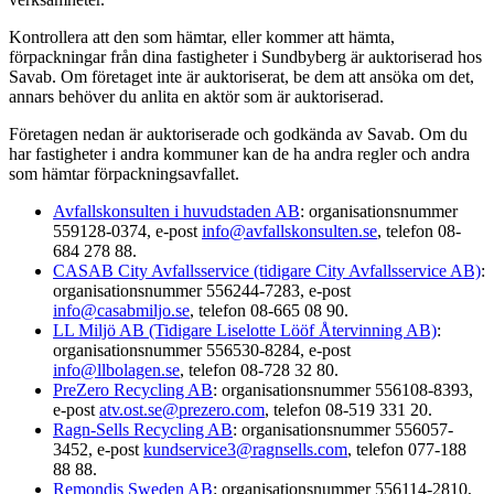
Kontrollera att den som hämtar, eller kommer att hämta,
förpackningar från dina fastigheter i Sundbyberg är auktoriserad hos
Savab. Om företaget inte är auktoriserat, be dem att ansöka om det,
annars behöver du anlita en aktör som är auktoriserad.
Företagen nedan är auktoriserade och godkända av Savab. Om du
har fastigheter i andra kommuner kan de ha andra regler och andra
som hämtar förpackningsavfallet.
Avfallskonsulten i huvudstaden AB
: organisationsnummer
559128-0374, e-post
info@avfallskonsulten.se
, telefon 08-
684 278 88.
CASAB City Avfallsservice (tidigare City Avfallsservice AB)
:
organisationsnummer 556244-7283, e-post
info@casabmiljo.se
, telefon 08-665 08 90.
LL Miljö AB (Tidigare Liselotte Lööf Återvinning AB)
:
organisationsnummer 556530-8284, e-post
info@llbolagen.se
, telefon 08-728 32 80.
PreZero Recycling AB
: organisationsnummer
556108-8393
,
e-post
atv.ost.se@prezero.com
, telefon 08-519 331 20.
Ragn-Sells Recycling AB
: organisationsnummer 556057-
3452, e-post
kundservice3@ragnsells.com
, telefon 077-188
88 88.
Remondis Sweden AB
: organisationsnummer 556114-2810,