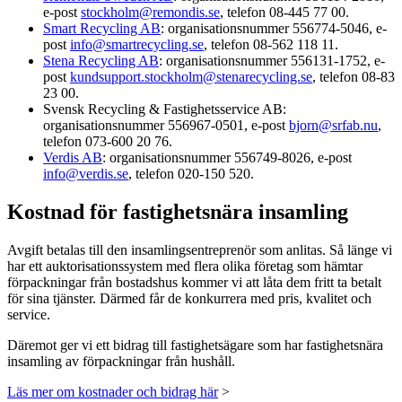
e-post
stockholm@remondis.se
, telefon 08-445 77 00.
Smart Recycling AB
: organisationsnummer 556774-5046, e-
post
info@smartrecycling.se
, telefon 08-562 118 11.
Stena Recycling AB
: organisationsnummer 556131-1752, e-
post
kundsupport.stockholm@stenarecycling.se
, telefon 08-83
23 00.
Svensk Recycling & Fastighetsservice AB:
organisationsnummer 556967-0501, e-post
bjorn@srfab.nu
,
telefon 073-600 20 76.
Verdis AB
: organisationsnummer 556749-8026, e-post
info@verdis.se
, telefon 020-150 520.
Kostnad för fastighetsnära insamling
Avgift betalas till den insamlingsentreprenör som anlitas. Så länge vi
har ett auktorisationssystem med flera olika företag som hämtar
förpackningar från bostadshus kommer vi att låta dem fritt ta betalt
för sina tjänster. Därmed får de konkurrera med pris, kvalitet och
service.
Däremot ger vi ett bidrag till fastighetsägare som har fastighetsnära
insamling av förpackningar från hushåll.
Läs mer om kostnader och bidrag här
>