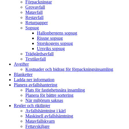
Förpackningar
Grovavfall
Matavfall
Restavfall
Returpapper
Sopsug
Hallonbergens sopsug
Rissne sopsug
Storskogens sopsug
Ursviks sopsug
Trädgårdsavfall
Textilavfall
Avgifter
Kostnader och bidrag för förpackningsinsamling
Blanketter
Ladda ner information
Planera avfallshantering
Plats för fastighetsnära insamling
Planera för bättre sortering
När miljörum saknas
Regler och riktlinjer
Avfallshämtning i kärl
Maskinell avfallshämtning
Matavfallskvarn
Fettavskiljare