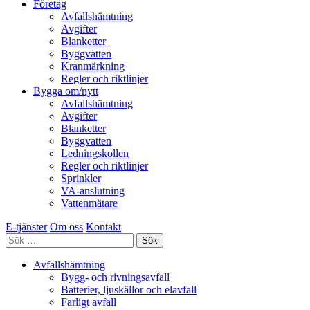
Företag
Avfallshämtning
Avgifter
Blanketter
Byggvatten
Kranmärkning
Regler och riktlinjer
Bygga om/nytt
Avfallshämtning
Avgifter
Blanketter
Byggvatten
Ledningskollen
Regler och riktlinjer
Sprinkler
VA-anslutning
Vattenmätare
E-tjänster
Om oss
Kontakt
Sök
efter:
Avfallshämtning
Bygg- och rivningsavfall
Batterier, ljuskällor och elavfall
Farligt avfall