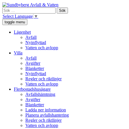
Skip
Sundbyberg Avfall och Vatten
Vi ansvarar för sophämtning, leverans av rent dricksvatten och att
to
Sök
avloppsvattnet tas omhand i Sundbyberg.
content
efter:
Select Language
▼
toggle menu
Lägenhet
Avfall
Nyinflyttad
Vatten och avlopp
Villa
Avfall
Avgifter
Blanketter
Nyinflyttad
Regler och riktlinjer
Vatten och avlopp
Flerbostadshusägare
Avfallshämtning
Avgifter
Blanketter
Ladda ner information
Planera avfallshantering
Regler och riktlinjer
Vatten och avlopp