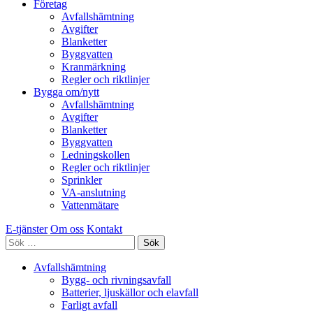
Företag
Avfallshämtning
Avgifter
Blanketter
Byggvatten
Kranmärkning
Regler och riktlinjer
Bygga om/nytt
Avfallshämtning
Avgifter
Blanketter
Byggvatten
Ledningskollen
Regler och riktlinjer
Sprinkler
VA-anslutning
Vattenmätare
E-tjänster
Om oss
Kontakt
Sök
efter:
Avfallshämtning
Bygg- och rivningsavfall
Batterier, ljuskällor och elavfall
Farligt avfall