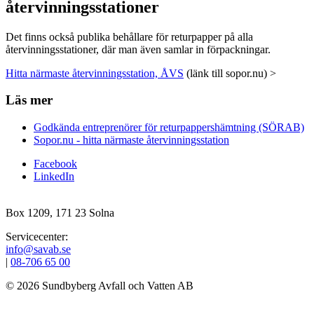
återvinningsstationer
Det finns också publika behållare för returpapper på alla
återvinningsstationer, där man även samlar in förpackningar.
Hitta närmaste återvinningsstation, ÅVS
(länk till sopor.nu) >
Läs mer
Godkända entreprenörer för returpappershämtning (SÖRAB)
Sopor.nu - hitta närmaste återvinningsstation
Facebook
LinkedIn
Box 1209, 171 23 Solna
Servicecenter:
info@savab.se
|
08‑706 65 00
© 2026 Sundbyberg Avfall och Vatten AB