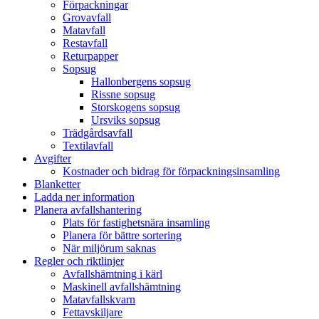
Förpackningar
Grovavfall
Matavfall
Restavfall
Returpapper
Sopsug
Hallonbergens sopsug
Rissne sopsug
Storskogens sopsug
Ursviks sopsug
Trädgårdsavfall
Textilavfall
Avgifter
Kostnader och bidrag för förpackningsinsamling
Blanketter
Ladda ner information
Planera avfallshantering
Plats för fastighetsnära insamling
Planera för bättre sortering
När miljörum saknas
Regler och riktlinjer
Avfallshämtning i kärl
Maskinell avfallshämtning
Matavfallskvarn
Fettavskiljare