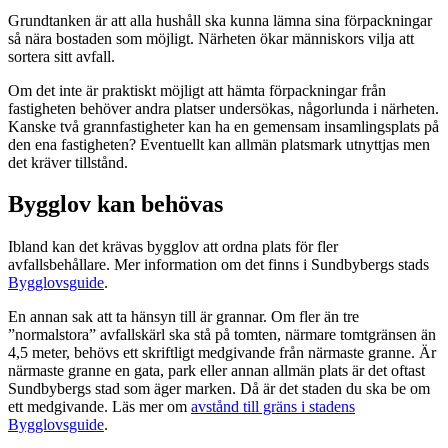
Grundtanken är att alla hushåll ska kunna lämna sina förpackningar
så nära bostaden som möjligt. Närheten ökar människors vilja att
sortera sitt avfall.
Om det inte är praktiskt möjligt att hämta förpackningar från
fastigheten behöver andra platser undersökas, någorlunda i närheten.
Kanske två grannfastigheter kan ha en gemensam insamlingsplats på
den ena fastigheten? Eventuellt kan allmän platsmark utnyttjas men
det kräver tillstånd.
Bygglov kan behövas
Ibland kan det krävas bygglov att ordna plats för fler
avfallsbehållare. Mer information om det finns i Sundbybergs stads
Bygglovsguide
.
En annan sak att ta hänsyn till är grannar. Om fler än tre
”normalstora” avfallskärl ska stå på tomten, närmare tomtgränsen än
4,5 meter, behövs ett skriftligt medgivande från närmaste granne. Är
närmaste granne en gata, park eller annan allmän plats är det oftast
Sundbybergs stad som äger marken. Då är det staden du ska be om
ett medgivande. Läs mer om
avstånd till gräns i stadens
Bygglovsguide
.