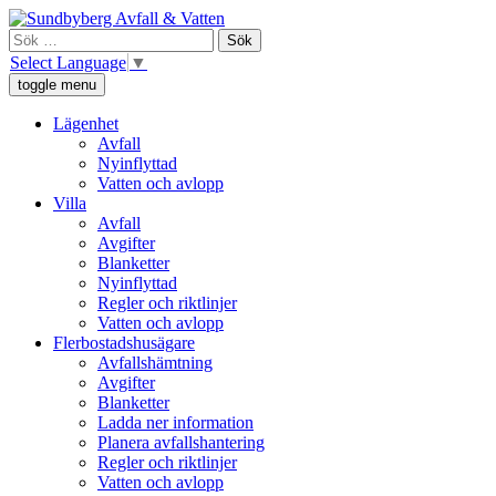
Skip
Sundbyberg Avfall och Vatten
Vi ansvarar för sophämtning, leverans av rent dricksvatten och att
to
Sök
avloppsvattnet tas omhand i Sundbyberg.
content
efter:
Select Language
▼
toggle menu
Lägenhet
Avfall
Nyinflyttad
Vatten och avlopp
Villa
Avfall
Avgifter
Blanketter
Nyinflyttad
Regler och riktlinjer
Vatten och avlopp
Flerbostadshusägare
Avfallshämtning
Avgifter
Blanketter
Ladda ner information
Planera avfallshantering
Regler och riktlinjer
Vatten och avlopp