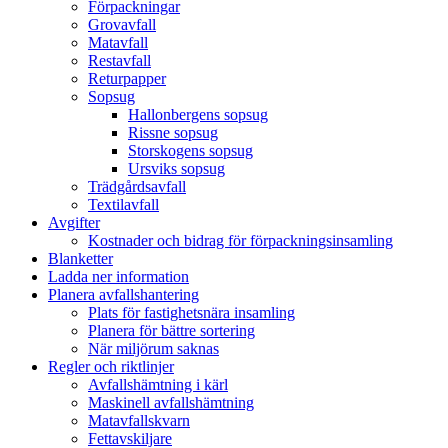
Förpackningar
Grovavfall
Matavfall
Restavfall
Returpapper
Sopsug
Hallonbergens sopsug
Rissne sopsug
Storskogens sopsug
Ursviks sopsug
Trädgårdsavfall
Textilavfall
Avgifter
Kostnader och bidrag för förpackningsinsamling
Blanketter
Ladda ner information
Planera avfallshantering
Plats för fastighetsnära insamling
Planera för bättre sortering
När miljörum saknas
Regler och riktlinjer
Avfallshämtning i kärl
Maskinell avfallshämtning
Matavfallskvarn
Fettavskiljare