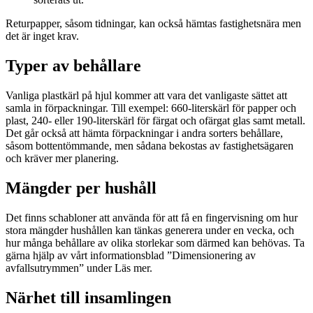
Returpapper, såsom tidningar, kan också hämtas fastighetsnära men
det är inget krav.
Typer av behållare
Vanliga plastkärl på hjul kommer att vara det vanligaste sättet att
samla in förpackningar. Till exempel: 660-literskärl för papper och
plast, 240- eller 190-literskärl för färgat och ofärgat glas samt metall.
Det går också att hämta förpackningar i andra sorters behållare,
såsom bottentömmande, men sådana bekostas av fastighetsägaren
och kräver mer planering.
Mängder per hushåll
Det finns schabloner att använda för att få en fingervisning om hur
stora mängder hushållen kan tänkas generera under en vecka, och
hur många behållare av olika storlekar som därmed kan behövas. Ta
gärna hjälp av vårt informationsblad ”Dimensionering av
avfallsutrymmen” under Läs mer.
Närhet till insamlingen