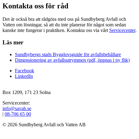
Kontakta oss för råd
Det är också bra att rådgöra med oss på Sundbyberg Avfall och
Vatten om lösningar, så att du inte planerar för något som sedan
kanske inte fungerar i praktiken. Kontakta oss via vårt
Servicecenter
.
Läs mer
Sundbybergs stads Bygglovsguide för avfallsbehållare
Dimensionering av avfallsutrymmen (pdf, öppnas i ny flik)
Facebook
LinkedIn
Box 1209, 171 23 Solna
Servicecenter:
info@savab.se
|
08‑706 65 00
© 2026 Sundbyberg Avfall och Vatten AB