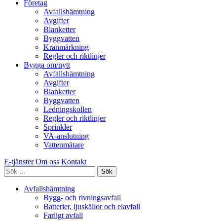
Företag
Avfallshämtning
Avgifter
Blanketter
Byggvatten
Kranmärkning
Regler och riktlinjer
Bygga om/nytt
Avfallshämtning
Avgifter
Blanketter
Byggvatten
Ledningskollen
Regler och riktlinjer
Sprinkler
VA-anslutning
Vattenmätare
E-tjänster
Om oss
Kontakt
Sök
efter:
Avfallshämtning
Bygg- och rivningsavfall
Batterier, ljuskällor och elavfall
Farligt avfall