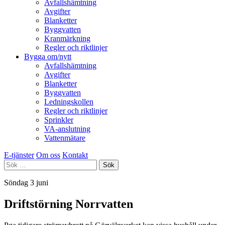
Avfallshämtning
Avgifter
Blanketter
Byggvatten
Kranmärkning
Regler och riktlinjer
Bygga om/nytt
Avfallshämtning
Avgifter
Blanketter
Byggvatten
Ledningskollen
Regler och riktlinjer
Sprinkler
VA-anslutning
Vattenmätare
E-tjänster
Om oss
Kontakt
Sök
efter:
Söndag 3 juni
Driftstörning Norrvatten