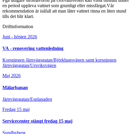
Pga tidigare strömavbrott på Görvälnverket kan vissa hushåll under
en period uppleva vattnet som grumligt eller missfärgat.Vår
rekommendation är isåfall att man låter vattnet rinna en liten stund
tills det blir klart.
Driftinformation
Juni - hösten 2026
VA - renovering vattenledning
Korsningen Järnvägsgatan/Björkhagsvägen samt korsningen
Järnvägsgatan/Ursviksvägen
Maj 2026
Mälarbanan
Järnvägsgatan/Esplanaden
Fredag 15 maj
Servicecenter stängt fredag 15 maj
Sundbyberg