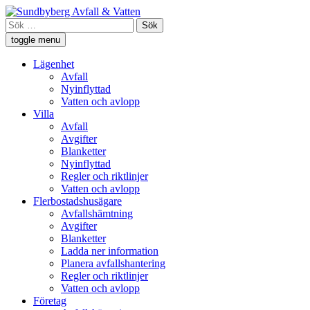
Skip
Sundbyberg Avfall och Vatten
Vi ansvarar för sophämtning, leverans av rent dricksvatten och att
to
Sök
avloppsvattnet tas omhand i Sundbyberg.
content
efter:
toggle menu
Lägenhet
Avfall
Nyinflyttad
Vatten och avlopp
Villa
Avfall
Avgifter
Blanketter
Nyinflyttad
Regler och riktlinjer
Vatten och avlopp
Flerbostadshusägare
Avfallshämtning
Avgifter
Blanketter
Ladda ner information
Planera avfallshantering
Regler och riktlinjer
Vatten och avlopp
Företag