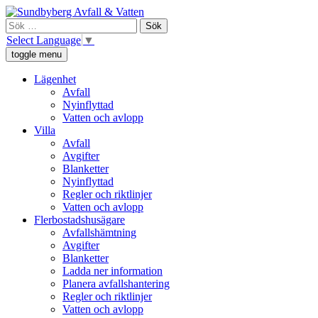
Skip
Sundbyberg Avfall och Vatten
Vi ansvarar för sophämtning, leverans av rent dricksvatten och att
to
Sök
avloppsvattnet tas omhand i Sundbyberg.
content
efter:
Select Language
▼
toggle menu
Lägenhet
Avfall
Nyinflyttad
Vatten och avlopp
Villa
Avfall
Avgifter
Blanketter
Nyinflyttad
Regler och riktlinjer
Vatten och avlopp
Flerbostadshusägare
Avfallshämtning
Avgifter
Blanketter
Ladda ner information
Planera avfallshantering
Regler och riktlinjer
Vatten och avlopp