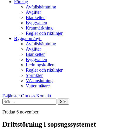
Företag
Avfallshämtning
Avgifter
Blanketter
Byggvatten
Kranmärkning
Regler och riktlinjer
Bygga om/nytt
Avfallshämtning
Avgifter
Blanketter
Byggvatten
Ledningskollen
Regler och riktlinjer
Sprinkler
VA-anslutning
Vattenmätare
E-tjänster
Om oss
Kontakt
Sök
efter:
Fredag 6 november
Driftstörning i sopsugssystemet