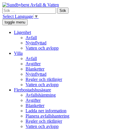
Skip
Sundbyberg Avfall och Vatten
Vi ansvarar för sophämtning, leverans av rent dricksvatten och att
to
Sök
avloppsvattnet tas omhand i Sundbyberg.
content
efter:
Select Language
▼
toggle menu
Lägenhet
Avfall
Nyinflyttad
Vatten och avlopp
Villa
Avfall
Avgifter
Blanketter
Nyinflyttad
Regler och riktlinjer
Vatten och avlopp
Flerbostadshusägare
Avfallshämtning
Avgifter
Blanketter
Ladda ner information
Planera avfallshantering
Regler och riktlinjer
Vatten och avlopp