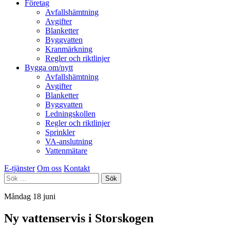
Företag
Avfallshämtning
Avgifter
Blanketter
Byggvatten
Kranmärkning
Regler och riktlinjer
Bygga om/nytt
Avfallshämtning
Avgifter
Blanketter
Byggvatten
Ledningskollen
Regler och riktlinjer
Sprinkler
VA-anslutning
Vattenmätare
E-tjänster
Om oss
Kontakt
Sök
efter:
Måndag 18 juni
Ny vattenservis i Storskogen