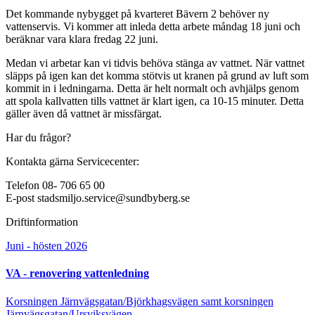
Det kommande nybygget på kvarteret Bävern 2 behöver ny
vattenservis. Vi kommer att inleda detta arbete måndag 18 juni och
beräknar vara klara fredag 22 juni.
Medan vi arbetar kan vi tidvis behöva stänga av vattnet. När vattnet
släpps på igen kan det komma stötvis ut kranen på grund av luft som
kommit in i ledningarna. Detta är helt normalt och avhjälps genom
att spola kallvatten tills vattnet är klart igen, ca 10-15 minuter. Detta
gäller även då vattnet är missfärgat.
Har du frågor?
Kontakta gärna Servicecenter:
Telefon 08- 706 65 00
E-post stadsmiljo.service@sundbyberg.se
Driftinformation
Juni - hösten 2026
VA - renovering vattenledning
Korsningen Järnvägsgatan/Björkhagsvägen samt korsningen
Järnvägsgatan/Ursviksvägen