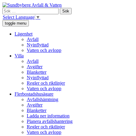
Skip
Sundbyberg Avfall och Vatten
Vi ansvarar för sophämtning, leverans av rent dricksvatten och att
to
Sök
avloppsvattnet tas omhand i Sundbyberg.
content
efter:
Select Language
▼
toggle menu
Lägenhet
Avfall
Nyinflyttad
Vatten och avlopp
Villa
Avfall
Avgifter
Blanketter
Nyinflyttad
Regler och riktlinjer
Vatten och avlopp
Flerbostadshusägare
Avfallshämtning
Avgifter
Blanketter
Ladda ner information
Planera avfallshantering
Regler och riktlinjer
Vatten och avlopp