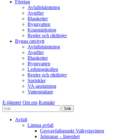
Företag
Avfallshämtning
Avgifter
Blanketter
Byggvatten
Kranmärkning
Regler och riktlinjer
Bygga om/nytt
Avfallshämtning
Avgifter
Blanketter
Byggvatten
Ledningskollen
Regler och riktlinjer
Sprinkler
VA-anslutning
Vattenmätare
E-tjänster
Om oss
Kontakt
Sök
efter:
Avfall
Lämna avfall
Grovavfallspunkt Valkyriavägen
Julgranar – lägenhet