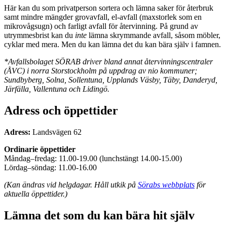
Här kan du som privatperson sortera och lämna saker för återbruk
samt mindre mängder grovavfall, el-avfall (maxstorlek som en
mikrovågsugn) och farligt avfall för återvinning. På grund av
utrymmesbrist kan du
inte
lämna skrymmande avfall, såsom möbler,
cyklar med mera. Men du kan lämna det du kan bära själv i famnen.
*Avfallsbolaget SÖRAB driver bland annat återvinningscentraler
(ÅVC) i norra Storstockholm på uppdrag av nio kommuner;
Sundbyberg, Solna, Sollentuna, Upplands Väsby, Täby, Danderyd,
Järfälla, Vallentuna och Lidingö.
Adress och öppettider
Adress:
Landsvägen 62
Ordinarie öppettider
Måndag–fredag: 11.00-19.00 (lunchstängt 14.00-15.00)
Lördag–söndag: 11.00-16.00
(Kan ändras vid helgdagar. Håll utkik på
Sörabs webbplats
för
aktuella öppettider.)
Lämna det som du kan bära hit själv