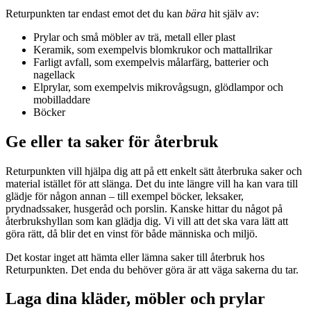
Returpunkten tar endast emot det du kan
bära
hit själv av:
Prylar och små möbler av trä, metall eller plast
Keramik, som exempelvis blomkrukor och mattallrikar
Farligt avfall, som exempelvis målarfärg, batterier och
nagellack
Elprylar, som exempelvis mikrovågsugn, glödlampor och
mobilladdare
Böcker
Ge eller ta saker för återbruk
Returpunkten vill hjälpa dig att på ett enkelt sätt återbruka saker och
material istället för att slänga. Det du inte längre vill ha kan vara till
glädje för någon annan – till exempel böcker, leksaker,
prydnadssaker, husgeråd och porslin. Kanske hittar du något på
återbrukshyllan som kan glädja dig. Vi vill att det ska vara lätt att
göra rätt, då blir det en vinst för både människa och miljö.
Det kostar inget att hämta eller lämna saker till återbruk hos
Returpunkten. Det enda du behöver göra är att väga sakerna du tar.
Laga dina kläder, möbler och prylar