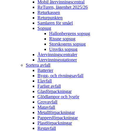
Mobil återvinningscentral
ReTuren, lägenhet 2025/26
Returkassen
Returpunkten
Samlaren för småel
Sopsug
Hallonbergens sopsug
Rissne sopsug
Storskogens sopsug
Ursviks sopsug
Återvinningscentraler
Återvinningsstationer
Sortera avfall
Batterier
Bygg- och rivningsavfall
Elavfall
Farligt avfall
Glasförpackningar
Glödlampor och lysrör
Grovavfall
Matavfall
Metallförpackningar
Pappersförpackningar
Plastförpackningar
Restavfall