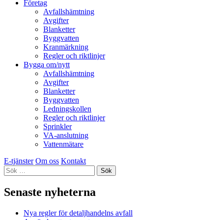
Företag
Avfallshämtning
Avgifter
Blanketter
Byggvatten
Kranmärkning
Regler och riktlinjer
Bygga om/nytt
Avfallshämtning
Avgifter
Blanketter
Byggvatten
Ledningskollen
Regler och riktlinjer
Sprinkler
VA-anslutning
Vattenmätare
E-tjänster
Om oss
Kontakt
Sök
efter:
Senaste nyheterna
Nya regler för detaljhandelns avfall