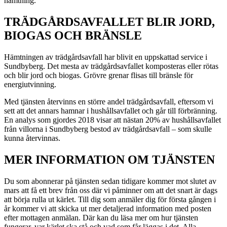
hämtning.
TRÄDGÅRDSAVFALLET BLIR JORD,
BIOGAS OCH BRÄNSLE
Hämtningen av trädgårdsavfall har blivit en uppskattad service i
Sundbyberg. Det mesta av trädgårdsavfallet komposteras eller rötas
och blir jord och biogas. Grövre grenar flisas till bränsle för
energiutvinning.
Med tjänsten återvinns en större andel trädgårdsavfall, eftersom vi
sett att det annars hamnar i hushållsavfallet och går till förbränning.
En analys som gjordes 2018 visar att nästan 20% av hushållsavfallet
från villorna i Sundbyberg bestod av trädgårdsavfall – som skulle
kunna återvinnas.
MER INFORMATION OM TJÄNSTEN
Du som abonnerar på tjänsten sedan tidigare kommer mot slutet av
mars att få ett brev från oss där vi påminner om att det snart är dags
att börja rulla ut kärlet. Till dig som anmäler dig för första gången i
år kommer vi att skicka ut mer detaljerad information med posten
efter mottagen anmälan. Där kan du läsa mer om hur tjänsten
fungerar, var kärlet ska stå och vad som får läggas i det. Alla