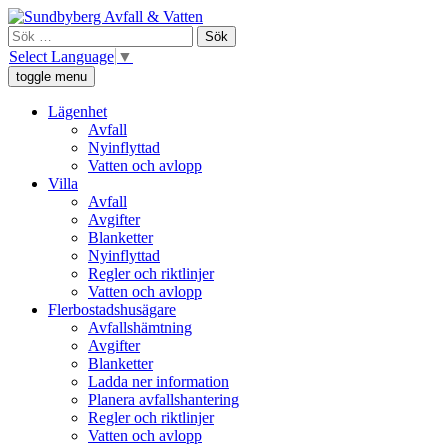
Skip
Sundbyberg Avfall och Vatten
Vi ansvarar för sophämtning, leverans av rent dricksvatten och att
to
Sök
avloppsvattnet tas omhand i Sundbyberg.
content
efter:
Select Language
▼
toggle menu
Lägenhet
Avfall
Nyinflyttad
Vatten och avlopp
Villa
Avfall
Avgifter
Blanketter
Nyinflyttad
Regler och riktlinjer
Vatten och avlopp
Flerbostadshusägare
Avfallshämtning
Avgifter
Blanketter
Ladda ner information
Planera avfallshantering
Regler och riktlinjer
Vatten och avlopp