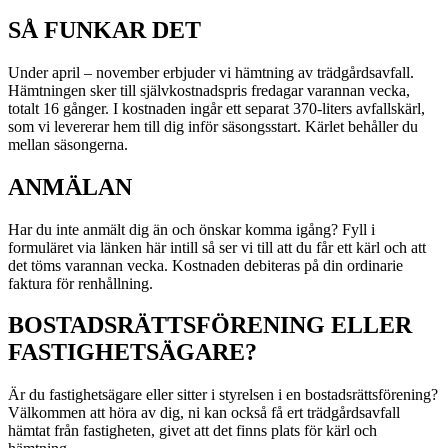
SÅ FUNKAR DET
Under april – november erbjuder vi hämtning av trädgårdsavfall.
Hämtningen sker till självkostnadspris fredagar varannan vecka,
totalt 16 gånger. I kostnaden ingår ett separat 370-liters avfallskärl,
som vi levererar hem till dig inför säsongsstart. Kärlet behåller du
mellan säsongerna.
ANMÄLAN
Har du inte anmält dig än och önskar komma igång? Fyll i
formuläret via länken här intill så ser vi till att du får ett kärl och att
det töms varannan vecka. Kostnaden debiteras på din ordinarie
faktura för renhållning.
BOSTADSRÄTTSFÖRENING ELLER
FASTIGHETSÄGARE?
Är du fastighetsägare eller sitter i styrelsen i en bostadsrättsförening?
Välkommen att höra av dig, ni kan också få ert trädgårdsavfall
hämtat från fastigheten, givet att det finns plats för kärl och